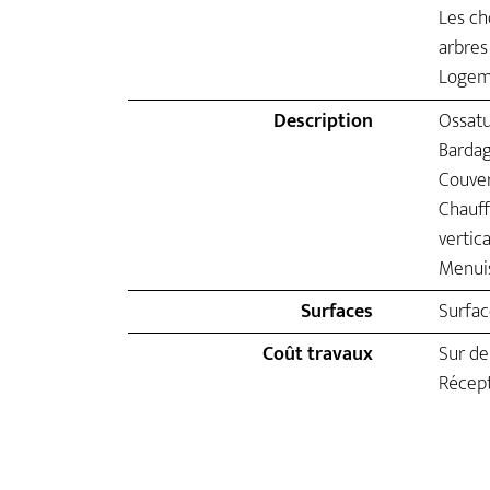
Les ch
arbres
Logeme
Description
Ossatu
Bardag
Couver
Chauff
vertica
Menuis
Surfaces
Surfac
Coût travaux
Sur d
Récep