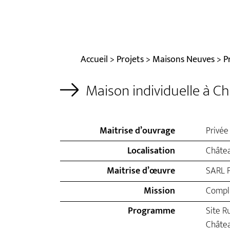
Accueil
>
Projets
>
Maisons Neuves
>
P
Maison individuelle à C
Maitrise d’ouvrage
Privée
Localisation
Châtea
Maitrise d’œuvre
SARL P
Mission
Compl
Programme
Site Ru
Châtea